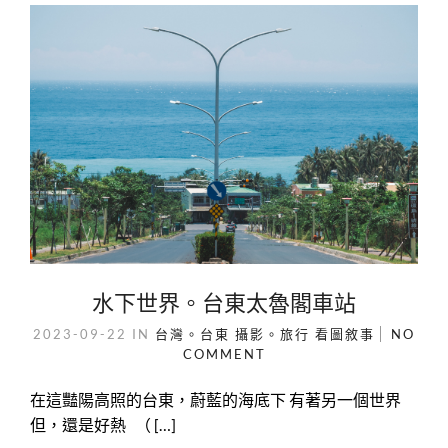
水下世界。台東太魯閣車站
2023-09-22
IN
台灣。台東
攝影。旅行
看圖敘事
NO
COMMENT
在這豔陽高照的台東，蔚藍的海底下 有著另一個世界
但，還是好熱 （ […]