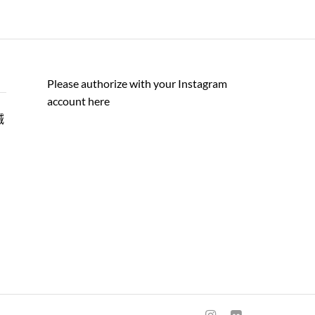
Please authorize with your Instagram
account
here
誠