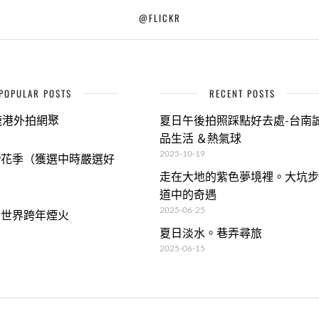
@FLICKR
POPULAR POSTS
RECENT POSTS
9鹿港外拍網聚
夏日午後拍照踩點好去處-台南
品生活 ＆熱氣球
2025-10-19
09花季（獲選中時嚴選好
走在大地的紫色夢境裡。大坑步
道中的奇遇
2025-06-25
義大世界跨年煙火
夏日淡水。巷弄尋旅
2025-06-15