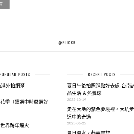
@FLICKR
POPULAR POSTS
RECENT POSTS
9鹿港外拍網聚
夏日午後拍照踩點好去處-台南
品生活 ＆熱氣球
2025-10-19
09花季（獲選中時嚴選好
走在大地的紫色夢境裡。大坑步
道中的奇遇
2025-06-25
義大世界跨年煙火
夏日淡水。巷弄尋旅