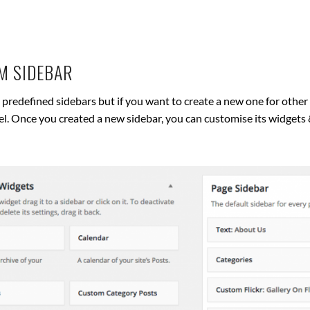
M SIDEBAR
predefined sidebars but if you want to create a new one for other
l. Once you created a new sidebar, you can customise its widgets