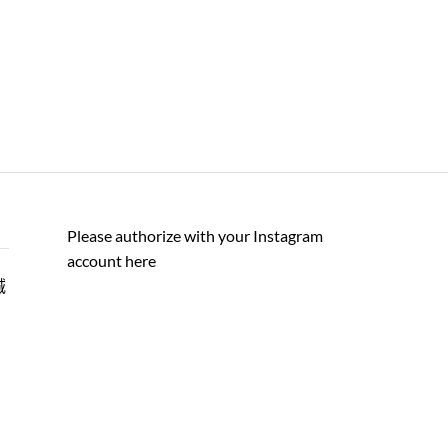
Please authorize with your Instagram
account
here
誠