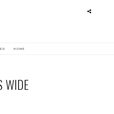
ED
HOME
S WIDE