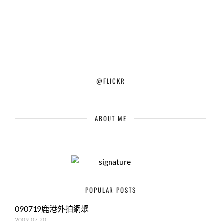
@FLICKR
ABOUT ME
POPULAR POSTS
090719鹿港外拍網聚
2009-07-20