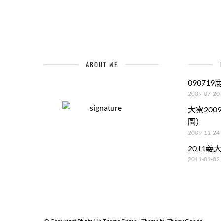
ABOUT ME
09071
2009-07-20
大寮20
圖）
2009-11-24
2011
2011-01-02
© Copyright PhotoMe Theme Demo - Theme by ThemeGoods