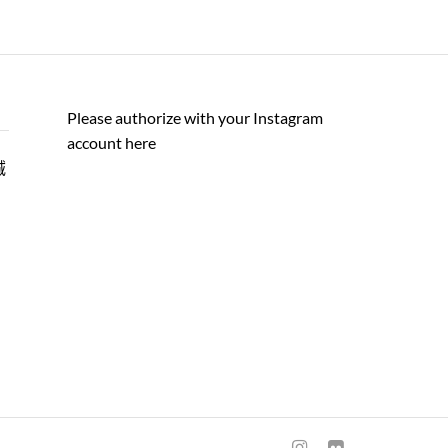
Please authorize with your Instagram
account
here
誠