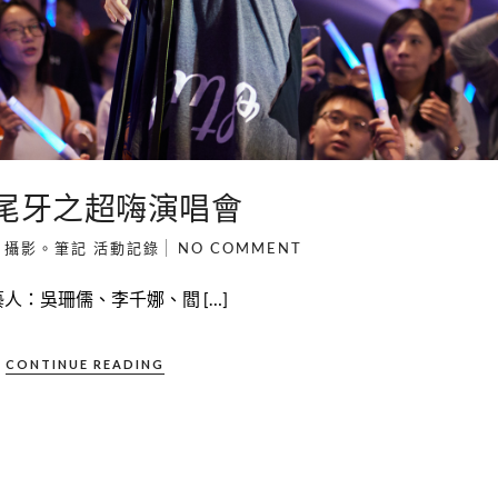
19尾牙之超嗨演唱會
N
攝影。筆記
活動記錄
NO COMMENT
席藝人：吳珊儒、李千娜、閻 […]
CONTINUE READING