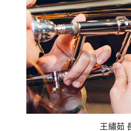
王繡茹 長