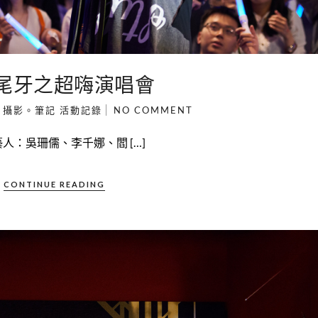
19尾牙之超嗨演唱會
N
攝影。筆記
活動記錄
NO COMMENT
席藝人：吳珊儒、李千娜、閻 […]
CONTINUE READING