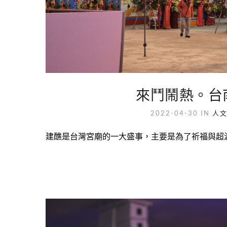
來鬥鬧熱。台
2022-04-30
IN
人
建醮是台灣宮廟的一大盛事，主要是為了祈福與超渡境